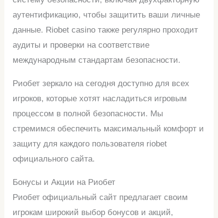
аутентификацию, чтобы защитить ваши личные
данные. Riobet casino также регулярно проходит
аудиты и проверки на соответствие
международным стандартам безопасности.
Риобет зеркало на сегодня доступно для всех
игроков, которые хотят насладиться игровым
процессом в полной безопасности. Мы
стремимся обеспечить максимальный комфорт и
защиту для каждого пользователя riobet
официального сайта.
Бонусы и Акции на Риобет
Риобет официальный сайт предлагает своим
игрокам широкий выбор бонусов и акций,