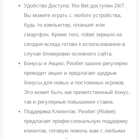
Удобство Доступа: Rio Bet доступен 24/7.
Вы можете играть с любого устройства,
будь то компьютер, планшет или
смартфон. Кроме того, riobet зеркало на
сегодня всегда готово к использованию в
случае блокировки основного сайта.
Бонусы и Акции: Риобет казино регулярно
проводит акции и предлагает щедрые
бонусы для новых и постоянных игроков.
Это может быть как приветственный бонус,
так и регулярные повышения ставок.
Поддержка Клиентов: Риобет (Riobet)
предлагает профессиональную поддержку
клиентов, готовую помочь вам с любыми