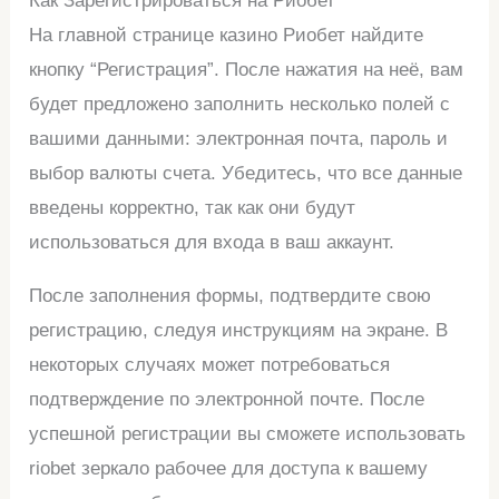
Как Зарегистрироваться на Риобет
На главной странице казино Риобет найдите
кнопку “Регистрация”. После нажатия на неё, вам
будет предложено заполнить несколько полей с
вашими данными: электронная почта, пароль и
выбор валюты счета. Убедитесь, что все данные
введены корректно, так как они будут
использоваться для входа в ваш аккаунт.
После заполнения формы, подтвердите свою
регистрацию, следуя инструкциям на экране. В
некоторых случаях может потребоваться
подтверждение по электронной почте. После
успешной регистрации вы сможете использовать
riobet зеркало рабочее для доступа к вашему