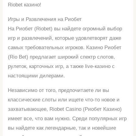
Riobet казино!
Игры и Развлечения на Риобет
На Риобет (Riobet) вы найдете огромный выбор
игр и развлечений, которые удовлетворят даже
самых требовательных игроков. Казино Риобет
(Rio Bet) предлагает широкий спектр слотов,
рулеток, карточных игр, а также live-казино с
настоящими дилерами.
Независимо от того, предпочитаете ли вы
классические слоты или ищете что-то новое и
захватывающее, Riobet Casino (Риобет Казино)
имеет все, что вам нужно. Среди популярных игр
вы найдете как легендарные, так и новейшие