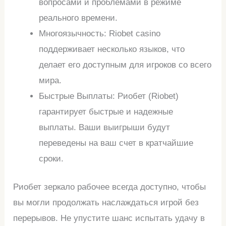
вопросами и проблемами в режиме
реального времени.
Многоязычность: Riobet casino
поддерживает несколько языков, что
делает его доступным для игроков со всего
мира.
Быстрые Выплаты: Риобет (Riobet)
гарантирует быстрые и надежные
выплаты. Ваши выигрыши будут
переведены на ваш счет в кратчайшие
сроки.
Риобет зеркало рабочее всегда доступно, чтобы
вы могли продолжать наслаждаться игрой без
перерывов. Не упустите шанс испытать удачу в