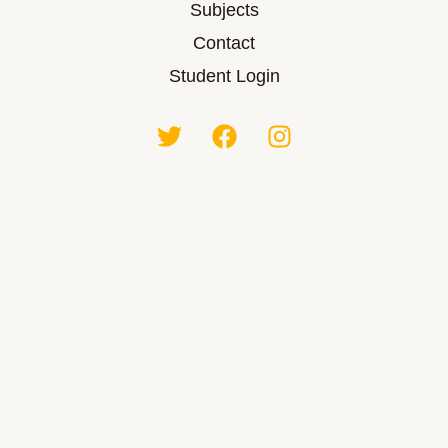
Subjects
Contact
Student Login