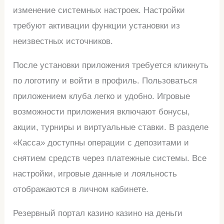
изменение системных настроек. Настройки
требуют активации функции установки из
неизвестных источников.
После установки приложения требуется кликнуть
по логотипу и войти в профиль. Пользоваться
приложением клуба легко и удобно. Игровые
возможности приложения включают бонусы,
акции, турниры и виртуальные ставки. В разделе
«Касса» доступны операции с депозитами и
снятием средств через платежные системы. Все
настройки, игровые данные и лояльность
отображаются в личном кабинете.
Резервный портал казино казино на деньги