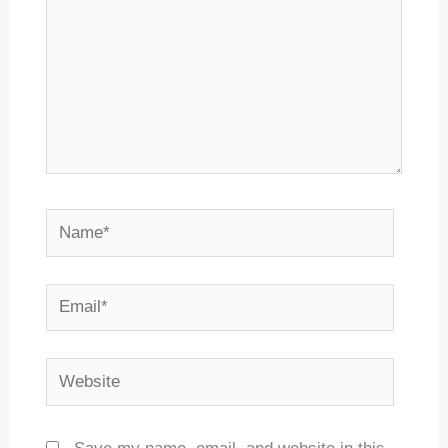
Name*
Email*
Website