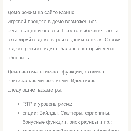
Демо режим на сайте казино
Игровой процесс в демо возможен без
регистрации и оплаты. Просто выберите слот и
активируйте демо версию одним кликом. Ставки
в демо режиме идут с баланса, который легко
обновить.
Демо автоматы имеют функции, схожие с
оригинальными версиями. Идентичны
следующие параметры:
RTP и уровень риска;
опции: Вайлды, Скаттеры, фриспины,
бонусные функции, риск раунды и пр.;