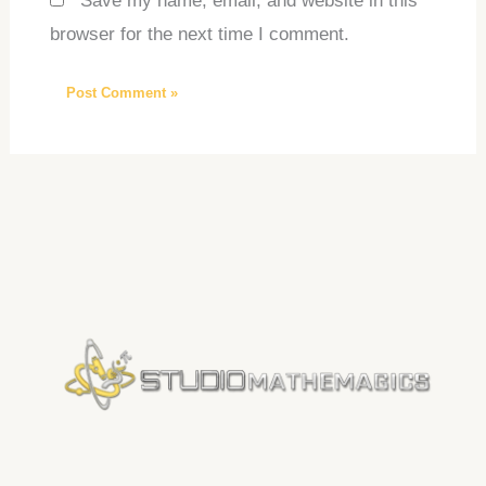
Save my name, email, and website in this
browser for the next time I comment.