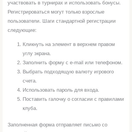
участвовать в турнирах и использовать бонусы.
Регистрироваться могут только взрослые
пользователи. Шаги стандартной регистрации
следующие:
Кликнуть на элемент в верхнем правом
углу экрана.
Заполнить форму с e-mail или телефоном.
Выбрать подходящую валюту игрового
счета.
Использовать пароль для входа.
Поставить галочку о согласии с правилами
клуба.
Заполненная форма отправляет письмо со