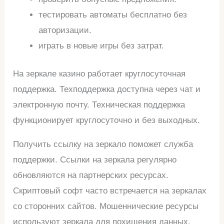
тестировать автоматы бесплатно без
авторизации.
играть в новые игры без затрат.
На зеркале казино работает круглосуточная
поддержка. Техподдержка доступна через чат и
электронную почту. Техническая поддержка
функционирует круглосуточно и без выходных.
Получить ссылку на зеркало поможет служба
поддержки. Ссылки на зеркала регулярно
обновляются на партнерских ресурсах.
Скриптовый софт часто встречается на зеркалах
со сторонних сайтов. Мошеннические ресурсы
используют зеркала для похищения данных.