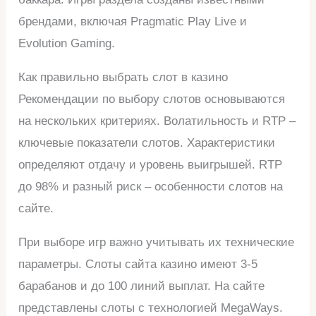
брендами, включая Pragmatic Play Live и
Evolution Gaming.
Как правильно выбрать слот в казино
Рекомендации по выбору слотов основываются
на нескольких критериях. Волатильность и RTP –
ключевые показатели слотов. Характеристики
определяют отдачу и уровень выигрышей. RTP
до 98% и разный риск – особенности слотов на
сайте.
При выборе игр важно учитывать их технические
параметры. Слоты сайта казино имеют 3-5
барабанов и до 100 линий выплат. На сайте
представлены слоты с технологией MegaWays.