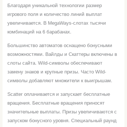
Благодаря уникальной технологии размер
игрового поля и количество линий выплат
увеличивается. В MegaWays-слотах тысячи
комбинаций на 6 барабанах.
Большинство автоматов оснащено бонусными
возможностями. Вайлды и Скаттеры включены в
слоты сайта. Wild-символы обеспечивают
замену знаков и крупные призы. Часто Wild-
символы добавляют множители к выигрышам.
Scatter оплачивается и запускает бесплатные
вращения. Бесплатные вращения приносят
значительные выплаты. Призы увеличиваются с
запуском бонусного уровня. Специальный раунд