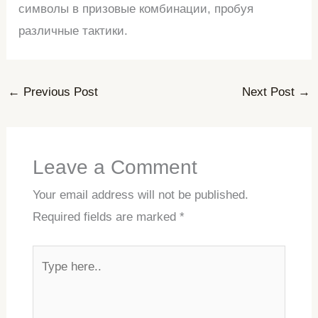
символы в призовые комбинации, пробуя
различные тактики.
←
Previous Post
Next Post
→
Leave a Comment
Your email address will not be published.
Required fields are marked
*
Type
here..