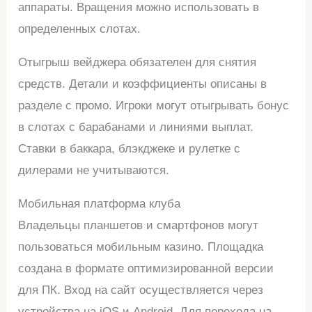
аппараты. Вращения можно использовать в
определенных слотах.
Отыгрыш вейджера обязателен для снятия
средств. Детали и коэффициенты описаны в
разделе с промо. Игроки могут отыгрывать бонус
в слотах с барабанами и линиями выплат.
Ставки в баккара, блэкджеке и рулетке с
дилерами не учитываются.
Мобильная платформа клуба
Владельцы планшетов и смартфонов могут
пользоваться мобильным казино. Площадка
создана в формате оптимизированной версии
для ПК. Вход на сайт осуществляется через
устройства на iOS и Android. Для перехода на