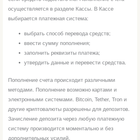
осуществляется в разделе Кассы. В Кассе
выбирается платежная система:
выбрать способ перевода средств;
ввести сумму пополнения;
заполнить реквизиты платежа;
утвердить данные и перевести средства.
Пополнение счета происходит различными
методами. Пополнение возможно картами и
электронными системами. Bitcoin, Tether, Tron и
другие криптовалюты разрешены для депозитов.
Зачисление депозита через любую платежную
систему производится моментально и без
дополнительных усилий.