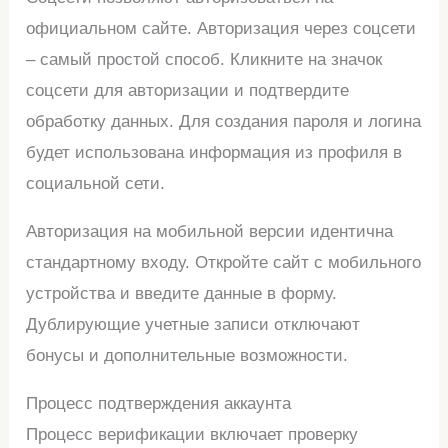
официальном сайте. Авторизация через соцсети
– самый простой способ. Кликните на значок
соцсети для авторизации и подтвердите
обработку данных. Для создания пароля и логина
будет использована информация из профиля в
социальной сети.
Авторизация на мобильной версии идентична
стандартному входу. Откройте сайт с мобильного
устройства и введите данные в форму.
Дублирующие учетные записи отключают
бонусы и дополнительные возможности.
Процесс подтверждения аккаунта
Процесс верификации включает проверку