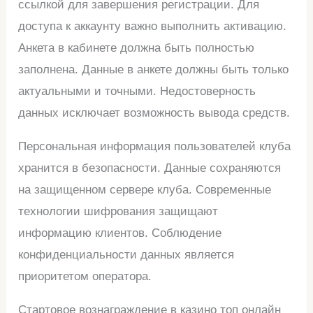
ссылкой для завершения регистрации. Для
доступа к аккаунту важно выполнить активацию.
Анкета в кабинете должна быть полностью
заполнена. Данные в анкете должны быть только
актуальными и точными. Недостоверность
данных исключает возможность вывода средств.
Персональная информация пользователей клуба
хранится в безопасности. Данные сохраняются
на защищенном сервере клуба. Современные
технологии шифрования защищают
информацию клиентов. Соблюдение
конфиденциальности данных является
приоритетом оператора.
Стартовое вознаграждение в казино топ онлайн