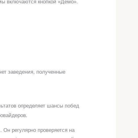
мы включаются кнопкой «Демо».
чет заведения, полученные
льтатов определяет шансы побед
ровайдеров.
 Он регулярно проверяется на