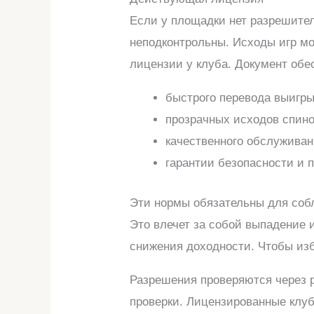
Если у площадки нет разрешител
неподконтрольны. Исходы игр мо
лицензии у клуба. Документ обе
быстрого перевода выигр
прозрачных исходов спино
качественного обслуживан
гарантии безопасности и 
Эти нормы обязательны для соб
Это влечет за собой выпадение 
снижения доходности. Чтобы из
Разрешения проверяются через р
проверки. Лицензированные клу