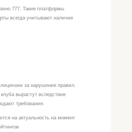
азино 777. Такие платформы
ерты всегда учитывают наличие
лицензии за нарушение правил.
 клуба вырастут вследствие
людают требования.
ются на актуальность на момент
ейтингов