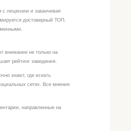
я с лицензии и заканчивая
ормируется достоверный ТОП.
зменными.
т внимание не только на
шает рейтинг заведения.
но знают, где искать
оциальных сетях. Все мнения
ентарии, направленные на