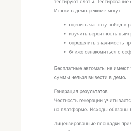
тестируют слоты. Тестирование
Игроки в демо-режиме могут:
оценить частоту побед в 
изучить вероятность выиг
определить значимость пр
ближе ознакомиться с со
Бесплатные автоматы не имеют т
суммы нельзя вывести в демо.
Генерация результатов
Честность генерации учитываетс
на платформе. Исходы обязаны 
Лицензированные площадки прим