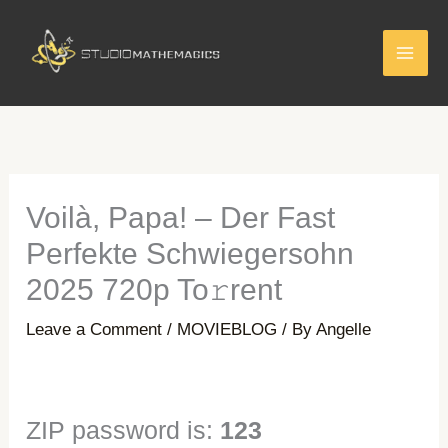
Skip
to
content
Voilà, Papa! – Der Fast
Perfekte Schwiegersohn
2025 720p To𝚛rent
Leave a Comment
/
MOVIEBLOG
/ By
Angelle
ZIP password is:
123