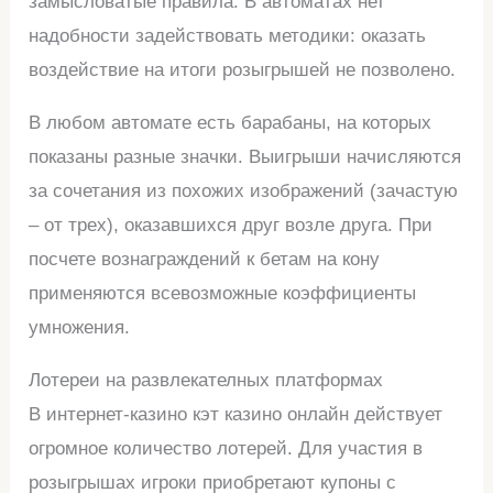
замысловатые правила. В автоматах нет
надобности задействовать методики: оказать
воздействие на итоги розыгрышей не позволено.
В любом автомате есть барабаны, на которых
показаны разные значки. Выигрыши начисляются
за сочетания из похожих изображений (зачастую
– от трех), оказавшихся друг возле друга. При
посчете вознаграждений к бетам на кону
применяются всевозможные коэффициенты
умножения.
Лотереи на развлекателных платформах
В интернет-казино кэт казино онлайн действует
огромное количество лотерей. Для участия в
розыгрышах игроки приобретают купоны с